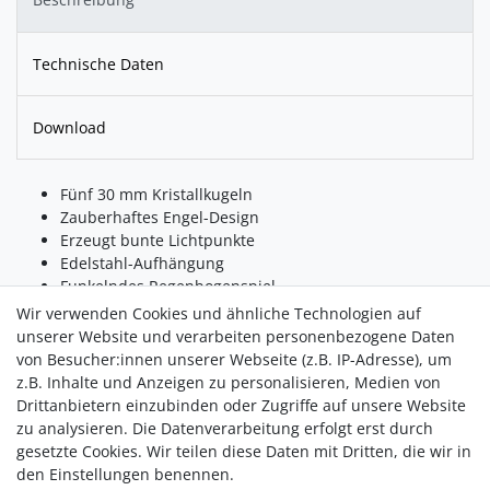
Technische Daten
Download
Fünf 30 mm Kristallkugeln
Zauberhaftes Engel-Design
Erzeugt bunte Lichtpunkte
Edelstahl-Aufhängung
Funkelndes Regenbogenspiel
Länge ca. 65 cm
Wir verwenden Cookies und ähnliche Technologien auf
unserer Website und verarbeiten personenbezogene Daten
Am Fenster hängend fangen sie das Licht ein und füllen Ihre
von Besucher:innen unserer Webseite (z.B. IP-Adresse), um
Räume mit farbenfrohen Lichtpunkten. Mit fünf 30 mm
z.B. Inhalte und Anzeigen zu personalisieren, Medien von
großen Kristallkugeln entfacht dieser Suncatcher eine wahre
Drittanbietern einzubinden oder Zugriffe auf unsere Website
Flut von Regenbögen. Der Raum sprüht vor Lebendigkeit und
zu analysieren. Die Datenverarbeitung erfolgt erst durch
betört durch funkelndes Glitzern. Über den Kristallkugeln
gesetzte Cookies. Wir teilen diese Daten mit Dritten, die wir in
überwacht ein zauberhaftes Engelchen das Geschehen.
den Einstellungen benennen.