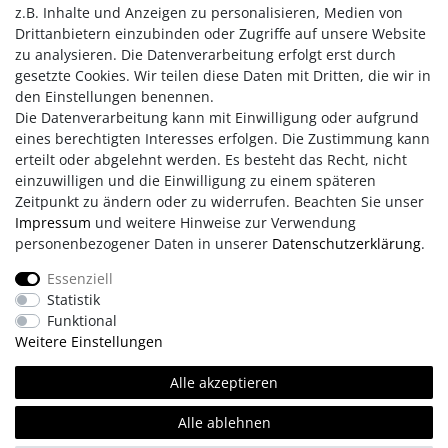
Komfortabel rollen & stoppen:
z.B. Inhalte und Anzeigen zu personalisieren, Medien von
Hochwertige ABEC 9 Kugellager sorgen für sanftes Gleiten,
Drittanbietern einzubinden oder Zugriffe auf unsere Website
während der robuste TPR-Stopper am Heck schnelle,
zu analysieren. Die Datenverarbeitung erfolgt erst durch
kontrollierte Stopps ermöglicht. Das schlagfeste Chassis
gesetzte Cookies. Wir teilen diese Daten mit Dritten, die wir in
bietet Stabilität bei jedem Abenteuer.
den Einstellungen benennen.
Die Datenverarbeitung kann mit Einwilligung oder aufgrund
eines berechtigten Interesses erfolgen. Die Zustimmung kann
erteilt oder abgelehnt werden. Es besteht das Recht, nicht
einzuwilligen und die Einwilligung zu einem späteren
Zeitpunkt zu ändern oder zu widerrufen. Beachten Sie unser
Impressum
und weitere Hinweise zur Verwendung
personenbezogener Daten in unserer
Daten­schutz­erklärung
.
Impressum
AGB
Daten­schutz­erklärung
Essenziell
Statistik
Retouren/Reklamationen
Erklärung zur Barrierefreiheit
Funktional
Weitere Einstellungen
Kontakt
Team
Alle akzeptieren
Alle ablehnen
© Copyright 2026 | Alle Rechte vorbehalten.