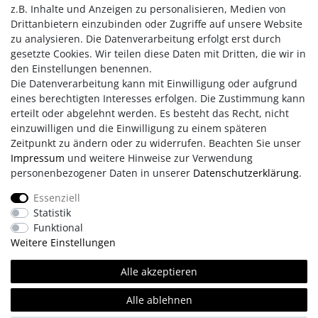
Komfortabel rollen & stoppen:
z.B. Inhalte und Anzeigen zu personalisieren, Medien von
Hochwertige ABEC 9 Kugellager sorgen für sanftes Gleiten,
Drittanbietern einzubinden oder Zugriffe auf unsere Website
während der robuste TPR-Stopper am Heck schnelle,
zu analysieren. Die Datenverarbeitung erfolgt erst durch
kontrollierte Stopps ermöglicht. Das schlagfeste Chassis
gesetzte Cookies. Wir teilen diese Daten mit Dritten, die wir in
bietet Stabilität bei jedem Abenteuer.
den Einstellungen benennen.
Die Datenverarbeitung kann mit Einwilligung oder aufgrund
eines berechtigten Interesses erfolgen. Die Zustimmung kann
erteilt oder abgelehnt werden. Es besteht das Recht, nicht
einzuwilligen und die Einwilligung zu einem späteren
Zeitpunkt zu ändern oder zu widerrufen. Beachten Sie unser
Impressum
und weitere Hinweise zur Verwendung
personenbezogener Daten in unserer
Daten­schutz­erklärung
.
Impressum
AGB
Daten­schutz­erklärung
Essenziell
Statistik
Retouren/Reklamationen
Erklärung zur Barrierefreiheit
Funktional
Weitere Einstellungen
Kontakt
Team
Alle akzeptieren
Alle ablehnen
© Copyright 2026 | Alle Rechte vorbehalten.