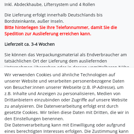
Inkl. Abdeckhaube, Liftersystem und 4 Rollen
Die Lieferung erfolgt innerhalb Deutschlands bis
Bordsteinkante, außer Inseln.
Bitte hinterlegen Sie Ihre Telefonnummer, damit Sie die
Spedition zur Auslieferung erreichen kann.
Lieferzeit ca. 3-4 Wochen
Sie können das Verpackungsmaterial als Endverbraucher am
tatsächlichen Ort der Lieferung dem ausliefernden
Unternehmen übergeben oder in dessen unmittelbaren Nähe
abgeben.
Wir verwenden Cookies und ähnliche Technologien auf
unserer Website und verarbeiten personenbezogene Daten
inkl. gratis Kuscheldecke
im Wert von 49,00 €:
von Besucher:innen unserer Webseite (z.B. IP-Adresse), um
Großzügige Komfortgröße von 150 x 200 cm
z.B. Inhalte und Anzeigen zu personalisieren, Medien von
Elegantes Anthrazit für modernes Wohnambiente
Drittanbietern einzubinden oder Zugriffe auf unsere Website
Weich, wärmend und angenehm auf der Haut
zu analysieren. Die Datenverarbeitung erfolgt erst durch
Strapazierfähig und bis 30 °C waschbar
gesetzte Cookies. Wir teilen diese Daten mit Dritten, die wir in
Geprüfte Qualität nach Öko-Tex Standard 100
den Einstellungen benennen.
Die Datenverarbeitung kann mit Einwilligung oder aufgrund
eines berechtigten Interesses erfolgen. Die Zustimmung kann