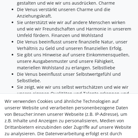
gestalten und wie wir uns ausdrücken. Charme
Die Venus verstärkt unseren Charme und die
Anziehungskraft.
Sie unterstützt wie wir auf andere Menschen wirken
und wie wir Freundschaften und Harmonie in unserem
Umfeld fördern. Finanzen und Wohlstand
Die Venus beeinflusst unsere finanzielle Natur, unser
Verhältnis zu Geld und unseren finanziellen Erfolg.
Sie gibt uns Hinweise auf unsere Einkommensquellen,
unsere Ausgabenmuster und unsere Fähigkeit,
materiellen Wohlstand zu erlangen. Selbstliebe
Die Venus beeinflusst unser Selbstwertgefühl und
Selbstliebe.
Sie zeigt, wie wir uns selbst wertschätzen und wie wir
unsere eigenen Qualitäten und Talente erkennen und
annehmen. Harmonie und Frieden
Wir verwenden Cookies und ähnliche Technologien auf
Die Venus-Energie strebt stets nach Harmonie und
unserer Website und verarbeiten personenbezogene Daten
Frieden.
von Besucher:innen unserer Webseite (z.B. IP-Adresse), um
z.B. Inhalte und Anzeigen zu personalisieren, Medien von
Sie hilft uns dabei, Konflikte zu vermeiden und nach
Drittanbietern einzubinden oder Zugriffe auf unsere Website
Ausgleich und Kompromissen in unseren Beziehungen zu
zu analysieren. Die Datenverarbeitung erfolgt erst durch
suchen. Sie fördert auch das Empfinden von innerem Frieden