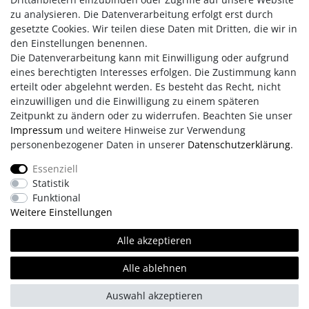
zu analysieren. Die Datenverarbeitung erfolgt erst durch
Der Artikel wird erst nach Bestelleingang für Sie gefertigt.
gesetzte Cookies. Wir teilen diese Daten mit Dritten, die wir in
Daher beträgt die Lieferzeit ca. 4 Wochen.
den Einstellungen benennen.
Die Datenverarbeitung kann mit Einwilligung oder aufgrund
eines berechtigten Interesses erfolgen. Die Zustimmung kann
erteilt oder abgelehnt werden. Es besteht das Recht, nicht
einzuwilligen und die Einwilligung zu einem späteren
Zeitpunkt zu ändern oder zu widerrufen. Beachten Sie unser
Impressum
und weitere Hinweise zur Verwendung
personenbezogener Daten in unserer
Daten­schutz­erklärung
.
Impressum
AGB
Daten­schutz­erklärung
Essenziell
Statistik
Retouren/Reklamationen
Erklärung zur Barrierefreiheit
Funktional
Weitere Einstellungen
Kontakt
Team
Alle akzeptieren
Alle ablehnen
© Copyright 2026 | Alle Rechte vorbehalten.
Auswahl akzeptieren