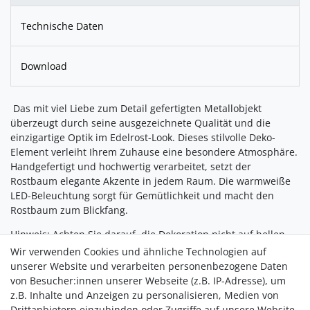
Technische Daten
Download
Das mit viel Liebe zum Detail gefertigten Metallobjekt
überzeugt durch seine ausgezeichnete Qualität und die
einzigartige Optik im Edelrost-Look. Dieses stilvolle Deko-
Element verleiht Ihrem Zuhause eine besondere Atmosphäre.
Handgefertigt und hochwertig verarbeitet, setzt der
Rostbaum elegante Akzente in jedem Raum. Die warmweiße
LED-Beleuchtung sorgt für Gemütlichkeit und macht den
Rostbaum zum Blickfang.
Hinweis:
Achten Sie darauf, die Dekoration nicht auf hellen
Pflastersteinen zu platzieren, da durch den natürlichen
Wir verwenden Cookies und ähnliche Technologien auf
Prozess die Echtrost-Patina abfärben könnte. Ebenso kann es
unserer Website und verarbeiten personenbezogene Daten
zu Abfärbungen bei Kontakt mit Haut, Textilien etc. kommen.
von Besucher:innen unserer Webseite (z.B. IP-Adresse), um
Wird der Baum im Freien aufgestellt, beachten Sie bitte, dass
z.B. Inhalte und Anzeigen zu personalisieren, Medien von
der Trafo vor Nässe/Feuchtigkeit geschützt sein muss.
Drittanbietern einzubinden oder Zugriffe auf unsere Website