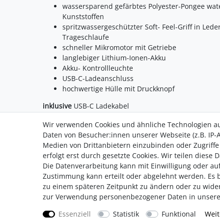
wassersparend gefärbtes Polyester-Pongee wat
Kunststoffen
spritzwassergeschützter Soft- Feel-Griff in Led
Trageschlaufe
schneller Mikromotor mit Getriebe
langlebiger Lithium-Ionen-Akku
Akku- Kontrollleuchte
USB-C-Ladeanschluss
hochwertige Hülle mit Druckknopf
inklusive
USB-C Ladekabel
Wir verwenden Cookies und ähnliche Technologien a
Daten von Besucher:innen unserer Webseite (z.B. IP-A
Medien von Drittanbietern einzubinden oder Zugriffe
erfolgt erst durch gesetzte Cookies. Wir teilen diese 
Die Datenverarbeitung kann mit Einwilligung oder auf
Impressum
AGB
Daten­sc
Zustimmung kann erteilt oder abgelehnt werden. Es be
zu einem späteren Zeitpunkt zu ändern oder zu wide
zur Verwendung personenbezogener Daten in unser
Essenziell
Statistik
Funktional
Weit