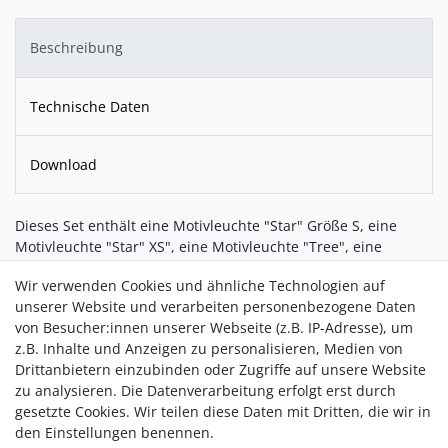
Beschreibung
Technische Daten
Download
Dieses Set enthält eine Motivleuchte "Star" Größe S, eine
Motivleuchte "Star" XS", eine Motivleuchte "Tree", eine
Motivleuchte "Crystal" und eine Motivleuchte "Angel".
Wir verwenden Cookies und ähnliche Technologien auf
Die kleinen Leuchten sind ausschließlich für die Nutzung im
unserer Website und verarbeiten personenbezogene Daten
Innenbereich ausgelegt. Sie enthalten eine LED-Leuchte und
von Besucher:innen unserer Webseite (z.B. IP-Adresse), um
einen Akku. Dieser kann in nur 15 Minuten über das
z.B. Inhalte und Anzeigen zu personalisieren, Medien von
beigefügte USB-C- Kabel komplett aufgeladen werden.
Drittanbietern einzubinden oder Zugriffe auf unsere Website
Danach strahlen die kleinen Leuchten bis zu 5 Stunden lang.
zu analysieren. Die Datenverarbeitung erfolgt erst durch
gesetzte Cookies. Wir teilen diese Daten mit Dritten, die wir in
den Einstellungen benennen.