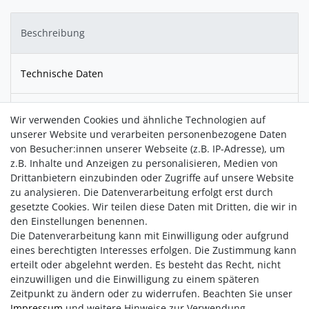
Beschreibung
Technische Daten
Download
Wir verwenden Cookies und ähnliche Technologien auf
unserer Website und verarbeiten personenbezogene Daten
von Besucher:innen unserer Webseite (z.B. IP-Adresse), um
Die kleinen Leuchten sind ausschließlich für die Nutzung im
z.B. Inhalte und Anzeigen zu personalisieren, Medien von
Innenbereich ausgelegt. Sie enthalten eine LED-Leuchte und
Drittanbietern einzubinden oder Zugriffe auf unsere Website
einen Akku. Dieser kann in nur 15 Minuten über das
zu analysieren. Die Datenverarbeitung erfolgt erst durch
beigefügte USB-C- Kabel komplett aufgeladen werden.
gesetzte Cookies. Wir teilen diese Daten mit Dritten, die wir in
Danach strahlen die kleinen Leuchten bis zu 5 Stunden lang.
den Einstellungen benennen.
Die Datenverarbeitung kann mit Einwilligung oder aufgrund
eines berechtigten Interesses erfolgen. Die Zustimmung kann
erteilt oder abgelehnt werden. Es besteht das Recht, nicht
einzuwilligen und die Einwilligung zu einem späteren
Zeitpunkt zu ändern oder zu widerrufen. Beachten Sie unser
Impressum
und weitere Hinweise zur Verwendung