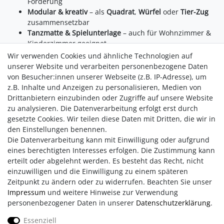
Förderung
Modular & kreativ
– als
Quadrat
,
Würfel
oder
Tier-Zug
zusammensetzbar
Tanzmatte & Spielunterlage
– auch für Wohnzimmer &
Kinderzimmer geeignet
Feucht abwischbar
– auch als
Wasserspielmatte
Wir verwenden Cookies und ähnliche Technologien auf
einsetzbar
unserer Website und verarbeiten personenbezogene Daten
von Besucher:innen unserer Webseite (z.B. IP-Adresse), um
Spielerisch Lernen mit System
z.B. Inhalte und Anzeigen zu personalisieren, Medien von
Fördert die Geschicklichkeit
&
Hand-Auge-Koordination
Drittanbietern einzubinden oder Zugriffe auf unsere Website
Lernen mit Spaß:
Zahlen, Tiere, Farben
zu analysieren. Die Datenverarbeitung erfolgt erst durch
Perfekt für Krabbelanfänger
– sanfte Oberfläche, kein
gesetzte Cookies. Wir teilen diese Daten mit Dritten, die wir in
harter Boden
den Einstellungen benennen.
Die Datenverarbeitung kann mit Einwilligung oder aufgrund
eines berechtigten Interesses erfolgen. Die Zustimmung kann
erteilt oder abgelehnt werden. Es besteht das Recht, nicht
einzuwilligen und die Einwilligung zu einem späteren
Zeitpunkt zu ändern oder zu widerrufen. Beachten Sie unser
Impressum
und weitere Hinweise zur Verwendung
personenbezogener Daten in unserer
Daten­schutz­erklärung
.
Impressum
AGB
Daten­schutz­erklärung
Essenziell