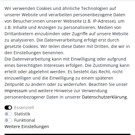
Formschöner Engel aus echtem Salzkristall
Wir verwenden Cookies und ähnliche Technologien auf
Mit stabilem Holzsockel und austauschbarer Elektrik
unserer Website und verarbeiten personenbezogene Daten
Inklusive Leuchtmittel
von Besucher:innen unserer Webseite (z.B. IP-Adresse), um
Anschluss über Steckdose
z.B. Inhalte und Anzeigen zu personalisieren, Medien von
Drittanbietern einzubinden oder Zugriffe auf unsere Website
Jedes Stück ein handgefertigtes Unikat. Ein natürliches
zu analysieren. Die Datenverarbeitung erfolgt erst durch
Lichtobjekt mit besonderer Ausstrahlung -
dekorativ,
gesetzte Cookies. Wir teilen diese Daten mit Dritten, die wir in
hochwertig und stimmungsvoll
.
den Einstellungen benennen.
Die Datenverarbeitung kann mit Einwilligung oder aufgrund
eines berechtigten Interesses erfolgen. Die Zustimmung kann
erteilt oder abgelehnt werden. Es besteht das Recht, nicht
einzuwilligen und die Einwilligung zu einem späteren
Zeitpunkt zu ändern oder zu widerrufen. Beachten Sie unser
Impressum
und weitere Hinweise zur Verwendung
personenbezogener Daten in unserer
Daten­schutz­erklärung
.
Impressum
AGB
Daten­schutz­erklärung
Essenziell
Statistik
Retouren/Reklamationen
Erklärung zur Barrierefreiheit
Funktional
Weitere Einstellungen