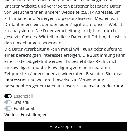
Wartungsarbeiten
nötig - einfach beschrieben in der
unserer Website und verarbeiten personenbezogene Daten
beiliegenden Anleitung.
von Besucher:innen unserer Webseite (z.B. IP-Adresse), um
z.B. Inhalte und Anzeigen zu personalisieren, Medien von
Fazit:
Das Schmelzfeuer Indoor ist
stimmungsvoll, nachhaltig
Drittanbietern einzubinden oder Zugriffe auf unsere Website
und
sicher
- und bringt
Licht und Wärme
dorthin, wo Sie es
zu analysieren. Die Datenverarbeitung erfolgt erst durch
sich gemütlich machen möchten. Ideal für
lange Abende
,
gesetzte Cookies. Wir teilen diese Daten mit Dritten, die wir in
kühle Tage
und ein
gutes Gefühl
.
den Einstellungen benennen.
Die Datenverarbeitung kann mit Einwilligung oder aufgrund
eines berechtigten Interesses erfolgen. Die Zustimmung kann
erteilt oder abgelehnt werden. Es besteht das Recht, nicht
einzuwilligen und die Einwilligung zu einem späteren
Zeitpunkt zu ändern oder zu widerrufen. Beachten Sie unser
Impressum
und weitere Hinweise zur Verwendung
personenbezogener Daten in unserer
Daten­schutz­erklärung
.
Impressum
AGB
Daten­schutz­erklärung
Essenziell
Statistik
Retouren/Reklamationen
Erklärung zur Barrierefreiheit
Funktional
Weitere Einstellungen
Kontakt
Team
Alle akzeptieren