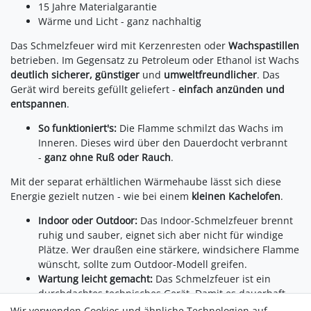
15 Jahre Materialgarantie
Wärme und Licht - ganz nachhaltig
Das Schmelzfeuer wird mit Kerzenresten oder
Wachspastillen
betrieben. Im Gegensatz zu Petroleum oder Ethanol ist Wachs
deutlich sicherer, günstiger
und
umweltfreundlicher
. Das
Gerät wird bereits gefüllt geliefert -
einfach anzünden und
entspannen
.
So funktioniert's:
Die Flamme schmilzt das Wachs im
Inneren. Dieses wird über den Dauerdocht verbrannt
-
ganz ohne Ruß oder Rauch
.
Mit der separat erhältlichen Wärmehaube lässt sich diese
Energie gezielt nutzen - wie bei einem
kleinen Kachelofen
.
Indoor oder Outdoor:
Das Indoor-Schmelzfeuer brennt
ruhig und sauber, eignet sich aber nicht für windige
Plätze. Wer draußen eine stärkere, windsichere Flamme
wünscht, sollte zum Outdoor-Modell greifen.
Wartung leicht gemacht:
Das Schmelzfeuer ist ein
durchdachtes technisches Gerät. Damit es dauerhaft
zuverlässig funktioniert, sind gelegentlich
kleine
Wir verwenden Cookies und ähnliche Technologien auf