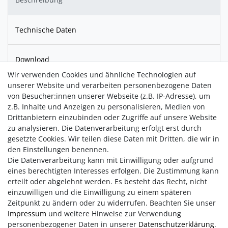
Technische Daten
Download
Wir verwenden Cookies und ähnliche Technologien auf
unserer Website und verarbeiten personenbezogene Daten
Gefertigt aus
massiver Bronze
, steht sie für
Ausgeglichenheit
von Besucher:innen unserer Webseite (z.B. IP-Adresse), um
und innere Ruhe
. Geliefert in einer wattierten
z.B. Inhalte und Anzeigen zu personalisieren, Medien von
Geschenkschachtel - gut geschützt und ideal zum
Drittanbietern einzubinden oder Zugriffe auf unsere Website
Verschenken - sowie mit Expertise, die Echtheit und Wert
zu analysieren. Die Datenverarbeitung erfolgt erst durch
bestätigt. Ein schönes Symbol für Harmonie und
gesetzte Cookies. Wir teilen diese Daten mit Dritten, die wir in
Lebensgleichgewicht.
den Einstellungen benennen.
Die Datenverarbeitung kann mit Einwilligung oder aufgrund
eines berechtigten Interesses erfolgen. Die Zustimmung kann
erteilt oder abgelehnt werden. Es besteht das Recht, nicht
einzuwilligen und die Einwilligung zu einem späteren
Zeitpunkt zu ändern oder zu widerrufen. Beachten Sie unser
Impressum
und weitere Hinweise zur Verwendung
personenbezogener Daten in unserer
Daten­schutz­erklärung
.