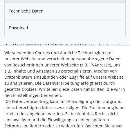
Technische Daten
Download
Das
Elementarmband für Damen aus Holz
ist so bunt wie die
Natur. Es wird aus unterschiedlichen Holzarten wie Walnuss,
Wir verwenden Cookies und ähnliche Technologien auf
Ahorn, Sandelholz, Barrique Weinfass, etc. gefertigt und
unserer Website und verarbeiten personenbezogene Daten
gebürstetem Edelstahl gefertigt. Ein zusätzliches
von Besucher:innen unserer Webseite (z.B. IP-Adresse), um
Edelstahlelement kann personalisiert werden. Das Waidzeit
z.B. Inhalte und Anzeigen zu personalisieren, Medien von
Armband ist auch ein beliebtes Geschenk für die Damenwelt.
Drittanbietern einzubinden oder Zugriffe auf unsere Website
zu analysieren. Die Datenverarbeitung erfolgt erst durch
Geschenkverpackung und Werkzeug zum Anpassen werden
gesetzte Cookies. Wir teilen diese Daten mit Dritten, die wir in
kostenlos mitgeliefert.
den Einstellungen benennen.
Die Datenverarbeitung kann mit Einwilligung oder aufgrund
eines berechtigten Interesses erfolgen. Die Zustimmung kann
erteilt oder abgelehnt werden. Es besteht das Recht, nicht
einzuwilligen und die Einwilligung zu einem späteren
Zeitpunkt zu ändern oder zu widerrufen. Beachten Sie unser