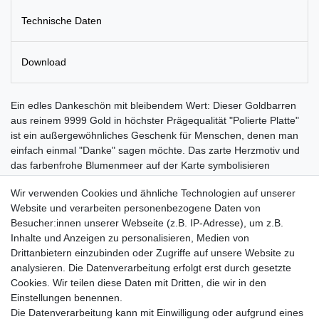
Technische Daten
Download
Ein edles Dankeschön mit bleibendem Wert: Dieser Goldbarren
aus reinem 9999 Gold in höchster Prägequalität "Polierte Platte"
ist ein außergewöhnliches Geschenk für Menschen, denen man
einfach einmal "Danke" sagen möchte. Das zarte Herzmotiv und
das farbenfrohe Blumenmeer auf der Karte symbolisieren
Wertschätzung, Freundschaft und Verbundenheit - eine Botschaft,
Wir verwenden Cookies und ähnliche Technologien auf unserer
die von Herzen kommt.
Website und verarbeiten personenbezogene Daten von
Der Barren ist nicht nur ein wunderschönes Präsent, sondern
Besucher:innen unserer Webseite (z.B. IP-Adresse), um z.B.
auch ein
nachhaltiger Wertträger
, denn echtes Gold bleibt – im
Inhalte und Anzeigen zu personalisieren, Medien von
ideellen wie im materiellen Sinn.
Drittanbietern einzubinden oder Zugriffe auf unsere Website zu
analysieren. Die Datenverarbeitung erfolgt erst durch gesetzte
Ein stilvolles Geschenk mit Bedeutung –
schön, wertvoll und
Cookies. Wir teilen diese Daten mit Dritten, die wir in den
zeitlos
.
Einstellungen benennen.
Die Datenverarbeitung kann mit Einwilligung oder aufgrund eines