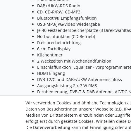
DAB+/UKW-RDS Radio 
CD, CD-R/RW, CD-MP3 
Bluetooth® Empfangsfunktion 
USB-MP3/JPG/Video Wiedergabe 
Je 40 Festsenderspeicherplätze (3 Direktwahltas
Hörbuchfunktion (CD Betrieb) 
Freisprecheinrichtung 
6 cm Farbdisplay 
Küchentimer 
2 Weckzeiten mit Wochenendfunktion 
Einschlaffunktion  Equalizer - vorprogrammierte
HDMI Eingang 
DVB-T2/C und DAB+/UKW Antennenschluss 
Ausgangsleistung 2 x 7 W RMS 
Fernbedienung, DVB-T & DAB Antenne, AC/DC Net
Wir verwenden Cookies und ähnliche Technologien a
Daten von Besucher:innen unserer Webseite (z.B. IP-A
Medien von Drittanbietern einzubinden oder Zugriffe
erfolgt erst durch gesetzte Cookies. Wir teilen diese 
Die Datenverarbeitung kann mit Einwilligung oder auf