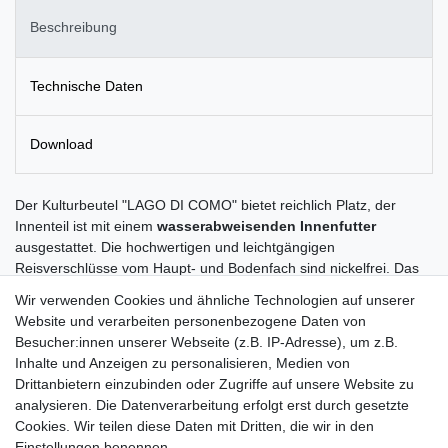
Beschreibung
Technische Daten
Download
Der Kulturbeutel "LAGO DI COMO" bietet reichlich Platz, der
Innenteil ist mit einem
wasserabweisenden Innenfutter
ausgestattet. Die hochwertigen und leichtgängigen
Reisverschlüsse vom Haupt- und Bodenfach sind nickelfrei. Das
rein pflanzlich gegerbte Leder entfaltet mit jedem Tag eine
Wir verwenden Cookies und ähnliche Technologien auf unserer
einzigartige Patina und wird so
von Jahr zu Jahr noch schöner
.
Website und verarbeiten personenbezogene Daten von
Selbstverständlich sind auch bei "LAGO DI COMO" alle Metallteile
Besucher:innen unserer Webseite (z.B. IP-Adresse), um z.B.
nickelfrei. Kulturbeutel "LAGO DI COMO" ist wie folgt
Inhalte und Anzeigen zu personalisieren, Medien von
ausgestattet:
Drittanbietern einzubinden oder Zugriffe auf unsere Website zu
1 Hauptfach
analysieren. Die Datenverarbeitung erfolgt erst durch gesetzte
1 Bodenfach
Cookies. Wir teilen diese Daten mit Dritten, die wir in den
Komplett mit wasserabweisendem Innenfutter
Einstellungen benennen.