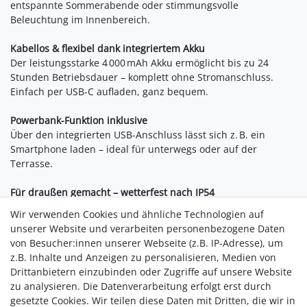
entspannte Sommerabende oder stimmungsvolle
Beleuchtung im Innenbereich.
Kabellos & flexibel dank integriertem Akku
Der leistungsstarke 4 000 mAh Akku ermöglicht bis zu 24
Stunden Betriebsdauer – komplett ohne Stromanschluss.
Einfach per USB-C aufladen, ganz bequem.
Powerbank-Funktion inklusive
Über den integrierten USB-Anschluss lässt sich z. B. ein
Smartphone laden – ideal für unterwegs oder auf der
Terrasse.
Für draußen gemacht – wetterfest nach IP54
Die Lampe ist spritzwassergeschützt und für den dauerhaften
Wir verwenden Cookies und ähnliche Technologien auf
Einsatz im Freien geeignet. Egal ob Gartenparty oder
unserer Website und verarbeiten personenbezogene Daten
Balkonabend – sie bleibt ein zuverlässiger Lichtspender.
von Besucher:innen unserer Webseite (z.B. IP-Adresse), um
z.B. Inhalte und Anzeigen zu personalisieren, Medien von
Drittanbietern einzubinden oder Zugriffe auf unsere Website
zu analysieren. Die Datenverarbeitung erfolgt erst durch
gesetzte Cookies. Wir teilen diese Daten mit Dritten, die wir in