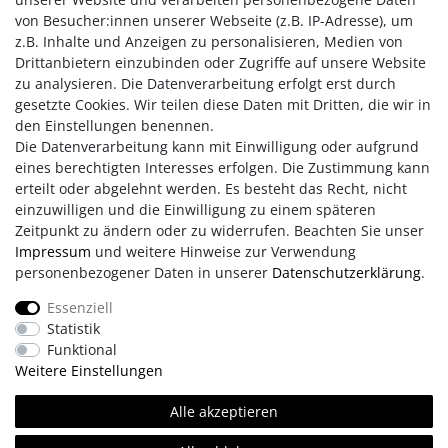
Ein ausdrucksstarkes Schmuckstück mit natürlicher Eleganz
von Besucher:innen unserer Webseite (z.B. IP-Adresse), um
- die Regenerations-Kurzkette vereint hochwertige
z.B. Inhalte und Anzeigen zu personalisieren, Medien von
Materialien, zeitloses Design und symbolische Kraft. Ob im
Drittanbietern einzubinden oder Zugriffe auf unsere Website
Alltag oder zu besonderen Anlässen, sie setzt stilvolle Akzente
zu analysieren. Die Datenverarbeitung erfolgt erst durch
und eignet sich ebenso als persönlicher Begleiter wie als
gesetzte Cookies. Wir teilen diese Daten mit Dritten, die wir in
besonderes Geschenk.
den Einstellungen benennen.
Die Datenverarbeitung kann mit Einwilligung oder aufgrund
eines berechtigten Interesses erfolgen. Die Zustimmung kann
erteilt oder abgelehnt werden. Es besteht das Recht, nicht
einzuwilligen und die Einwilligung zu einem späteren
Zeitpunkt zu ändern oder zu widerrufen. Beachten Sie unser
Impressum
und weitere Hinweise zur Verwendung
personenbezogener Daten in unserer
Daten­schutz­erklärung
.
Impressum
AGB
Daten­schutz­erklärung
Essenziell
Statistik
Retouren/Reklamationen
Erklärung zur Barrierefreiheit
Funktional
Weitere Einstellungen
Kontakt
Team
Alle akzeptieren