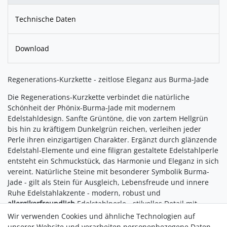
Technische Daten
Download
Regenerations-Kurzkette - zeitlose Eleganz aus Burma-Jade
Die Regenerations-Kurzkette verbindet die natürliche
Schönheit der Phönix-Burma-Jade mit modernem
Edelstahldesign. Sanfte Grüntöne, die von zartem Hellgrün
bis hin zu kräftigem Dunkelgrün reichen, verleihen jeder
Perle ihren einzigartigen Charakter. Ergänzt durch glänzende
Edelstahl-Elemente und eine filigran gestaltete Edelstahlperle
entsteht ein Schmuckstück, das Harmonie und Eleganz in sich
vereint. Natürliche Steine mit besonderer Symbolik Burma-
Jade - gilt als Stein für Ausgleich, Lebensfreude und innere
Ruhe Edelstahlakzente - modern, robust und
allergikerfreundlich
Edelstahlperle - stilvolles Detail mit
zeitloser Symbolik
Wir verwenden Cookies und ähnliche Technologien auf
unserer Website und verarbeiten personenbezogene Daten