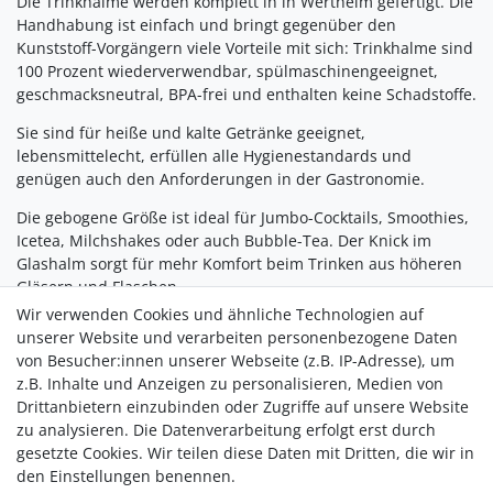
Die Trinkhalme werden komplett in in Wertheim gefertigt. Die
Handhabung ist einfach und bringt gegenüber den
Kunststoff-Vorgängern viele Vorteile mit sich: Trinkhalme sind
100 Prozent wiederverwendbar, spülmaschinengeeignet,
geschmacksneutral, BPA-frei und enthalten keine Schadstoffe.
Sie sind für heiße und kalte Getränke geeignet,
lebensmittelecht, erfüllen alle Hygienestandards und
genügen auch den Anforderungen in der Gastronomie.
Die gebogene Größe ist ideal für Jumbo-Cocktails, Smoothies,
Icetea, Milchshakes oder auch Bubble-Tea. Der Knick im
Glashalm sorgt für mehr Komfort beim Trinken aus höheren
Gläsern und Flaschen.
Wir verwenden Cookies und ähnliche Technologien auf
Funktionen:
unserer Website und verarbeiten personenbezogene Daten
Aus hochwertigem und stabilem SCHOTT® Glas
von Besucher:innen unserer Webseite (z.B. IP-Adresse), um
In Deutschland hergestellt
z.B. Inhalte und Anzeigen zu personalisieren, Medien von
Wiederverwendbar
Drittanbietern einzubinden oder Zugriffe auf unsere Website
Recycelbar
zu analysieren. Die Datenverarbeitung erfolgt erst durch
Geschmacksneutral
gesetzte Cookies. Wir teilen diese Daten mit Dritten, die wir in
Spülmaschinengeeignet
den Einstellungen benennen.