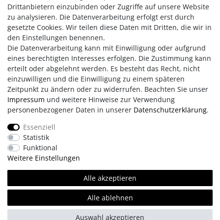
Watt in der Mikrowelle erwärmen.
Drittanbietern einzubinden oder Zugriffe auf unsere Website
Im Ofen:
maximal 10 Minuten bei maximal 100 °C Umluft auf
zu analysieren. Die Datenverarbeitung erfolgt erst durch
einem hitzebeständigen Teller auf die mittlere Ofenschiene
gesetzte Cookies. Wir teilen diese Daten mit Dritten, die wir in
legen. Grillfunktion abschalten.
den Einstellungen benennen.
Die Datenverarbeitung kann mit Einwilligung oder aufgrund
eines berechtigten Interesses erfolgen. Die Zustimmung kann
erteilt oder abgelehnt werden. Es besteht das Recht, nicht
einzuwilligen und die Einwilligung zu einem späteren
Zeitpunkt zu ändern oder zu widerrufen. Beachten Sie unser
Impressum
und weitere Hinweise zur Verwendung
personenbezogener Daten in unserer
Daten­schutz­erklärung
.
Impressum
AGB
Daten­schutz­erklärung
Essenziell
Statistik
Retouren/Reklamationen
Erklärung zur Barrierefreiheit
Funktional
Weitere Einstellungen
Kontakt
Team
Alle akzeptieren
Alle ablehnen
© Copyright 2026 | Alle Rechte vorbehalten.
Auswahl akzeptieren