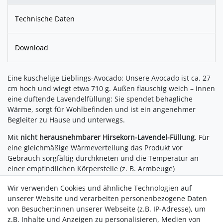
Technische Daten
Download
Eine kuschelige Lieblings-Avocado: Unsere Avocado ist ca. 27
cm hoch und wiegt etwa 710 g. Außen flauschig weich – innen
eine duftende Lavendelfüllung: Sie spendet behagliche
Wärme, sorgt für Wohlbefinden und ist ein angenehmer
Begleiter zu Hause und unterwegs.
Mit
nicht herausnehmbarer Hirsekorn-Lavendel-Füllung
. Für
eine gleichmäßige Wärmeverteilung das Produkt vor
Gebrauch sorgfältig durchkneten und die Temperatur an
einer empfindlichen Körperstelle (z. B. Armbeuge)
überprüfen. Gebrauchshinweise unbedingt beachten!
Wir verwenden Cookies und ähnliche Technologien auf
Anwendung:
unserer Website und verarbeiten personenbezogene Daten
von Besucher:innen unserer Webseite (z.B. IP-Adresse), um
In der Mikrowelle:
maximal 90 Sekunden bei maximal 800
z.B. Inhalte und Anzeigen zu personalisieren, Medien von