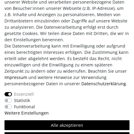
In der Mikrowelle:
maximal 90 Sekunden bei maximal 800
unserer Website und verarbeiten personenbezogene Daten
Watt in der Mikrowelle erwärmen.
von Besucher:innen unserer Webseite (z.B. IP-Adresse), um
Im Ofen:
maximal 10 Minuten bei maximal 100 °C Umluft auf
z.B. Inhalte und Anzeigen zu personalisieren, Medien von
einem hitzebeständigen Teller auf die mittlere Ofenschiene
Drittanbietern einzubinden oder Zugriffe auf unsere Website
legen. Grillfunktion abschalten.
zu analysieren. Die Datenverarbeitung erfolgt erst durch
gesetzte Cookies. Wir teilen diese Daten mit Dritten, die wir in
Mit nicht herausnehmbarer Hirsekorn-Lavendel-Füllung
den Einstellungen benennen.
Die Datenverarbeitung kann mit Einwilligung oder aufgrund
eines berechtigten Interesses erfolgen. Die Zustimmung kann
erteilt oder abgelehnt werden. Es besteht das Recht, nicht
einzuwilligen und die Einwilligung zu einem späteren
Zeitpunkt zu ändern oder zu widerrufen. Beachten Sie unser
Impressum
und weitere Hinweise zur Verwendung
personenbezogener Daten in unserer
Daten­schutz­erklärung
.
Impressum
AGB
Daten­schutz­erklärung
Essenziell
Statistik
Retouren/Reklamationen
Erklärung zur Barrierefreiheit
Funktional
Weitere Einstellungen
Kontakt
Team
Alle akzeptieren