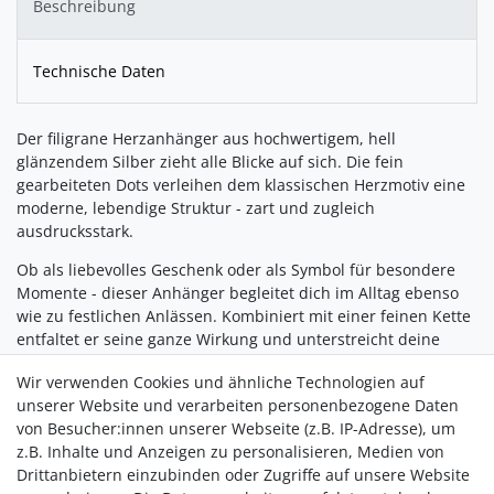
Beschreibung
Technische Daten
Der filigrane Herzanhänger aus hochwertigem, hell
glänzendem Silber zieht alle Blicke auf sich. Die fein
gearbeiteten Dots verleihen dem klassischen Herzmotiv eine
moderne, lebendige Struktur - zart und zugleich
ausdrucksstark.
Ob als liebevolles Geschenk oder als Symbol für besondere
Momente - dieser Anhänger begleitet dich im Alltag ebenso
wie zu festlichen Anlässen. Kombiniert mit einer feinen Kette
entfaltet er seine ganze Wirkung und unterstreicht deine
Persönlichkeit mit schlichter Eleganz.
Wir verwenden Cookies und ähnliche Technologien auf
Material: 925er Sterlingsilber, hell poliert Herzform mit
unserer Website und verarbeiten personenbezogene Daten
charakteristischen Dots-Strukturen
von Besucher:innen unserer Webseite (z.B. IP-Adresse), um
Maße: ca. 21 x 20 mm, Kettenlänge 42cm (mit Karabiner)
z.B. Inhalte und Anzeigen zu personalisieren, Medien von
Drittanbietern einzubinden oder Zugriffe auf unsere Website
Vielseitig tragbar - zu jedem Outfit ein Highlight Ein kleines