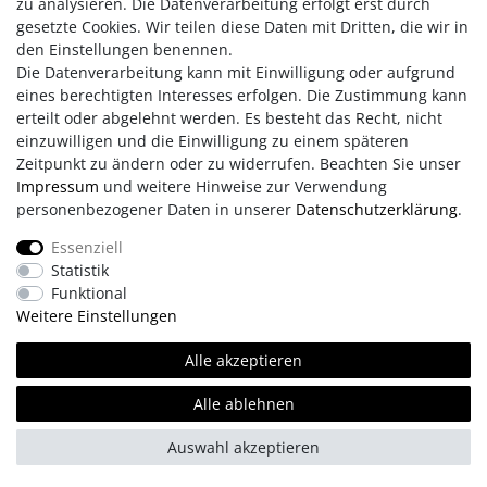
zu analysieren. Die Datenverarbeitung erfolgt erst durch
Herz mit großer Wirkung - zeitlos schön, voller Emotion und
gesetzte Cookies. Wir teilen diese Daten mit Dritten, die wir in
ein funkelndes Zeichen der Verbundenheit.
den Einstellungen benennen.
Die Datenverarbeitung kann mit Einwilligung oder aufgrund
eines berechtigten Interesses erfolgen. Die Zustimmung kann
erteilt oder abgelehnt werden. Es besteht das Recht, nicht
einzuwilligen und die Einwilligung zu einem späteren
Zeitpunkt zu ändern oder zu widerrufen. Beachten Sie unser
Impressum
und weitere Hinweise zur Verwendung
personenbezogener Daten in unserer
Daten­schutz­erklärung
.
Impressum
AGB
Daten­schutz­erklärung
Essenziell
Statistik
Retouren/Reklamationen
Erklärung zur Barrierefreiheit
Funktional
Weitere Einstellungen
Kontakt
Team
Alle akzeptieren
Alle ablehnen
© Copyright 2026 | Alle Rechte vorbehalten.
Auswahl akzeptieren