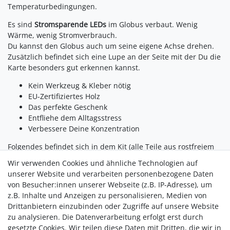
Temperaturbedingungen.
Es sind
Stromsparende LEDs
im Globus verbaut. Wenig
Wärme, wenig Stromverbrauch.
Du kannst den Globus auch um seine eigene Achse drehen.
Zusätzlich befindet sich eine Lupe an der Seite mit der Du die
Karte besonders gut erkennen kannst.
Kein Werkzeug & Kleber nötig
EU-Zertifiziertes Holz
Das perfekte Geschenk
Entfliehe dem Alltagsstress
Verbessere Deine Konzentration
Folgendes befindet sich in dem Kit (alle Teile aus rostfreiem
Stahl):
Wir verwenden Cookies und ähnliche Technologien auf
Feile, um Unebenheiten am Holz auszubessern
unserer Website und verarbeiten personenbezogene Daten
Lineal, wenns mal genauer werden muss
von Besucher:innen unserer Webseite (z.B. IP-Adresse), um
Hammer, wenn Die Finger vom Drücken weh tun
z.B. Inhalte und Anzeigen zu personalisieren, Medien von
Cuttermesser, um widerwillige Stege an der Holzplatte
Drittanbietern einzubinden oder Zugriffe auf unsere Website
zu trennen
zu analysieren. Die Datenverarbeitung erfolgt erst durch
2x Klebstoff-Spitzen, um Klebstoff dorthin zu bringen,
gesetzte Cookies. Wir teilen diese Daten mit Dritten, die wir in