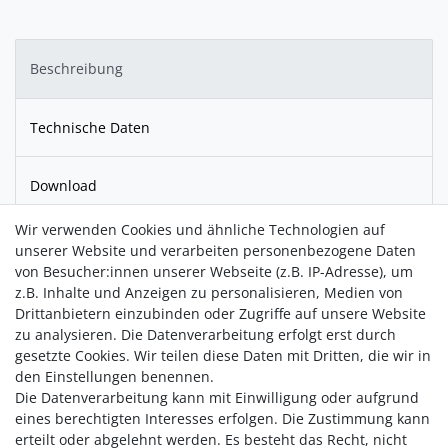
Beschreibung
Technische Daten
Download
Wir verwenden Cookies und ähnliche Technologien auf
Der Kettenanhänger aus
925er Silber
ist mit einem Sternbild
unserer Website und verarbeiten personenbezogene Daten
graviert. Der kleine
Diamant
macht das Schmuckstück zu
von Besucher:innen unserer Webseite (z.B. IP-Adresse), um
einem Blickfang. Durch das schlichte Design lässt sich die
z.B. Inhalte und Anzeigen zu personalisieren, Medien von
Kette zu allen Anlässen kombinieren. Das perfekte Geschenk
Drittanbietern einzubinden oder Zugriffe auf unsere Website
für die Liebsten oder sich selbst.
zu analysieren. Die Datenverarbeitung erfolgt erst durch
gesetzte Cookies. Wir teilen diese Daten mit Dritten, die wir in
Hochwertig gefertigt aus recyceltem Edelmetall.
den Einstellungen benennen.
Die Datenverarbeitung kann mit Einwilligung oder aufgrund
eines berechtigten Interesses erfolgen. Die Zustimmung kann
erteilt oder abgelehnt werden. Es besteht das Recht, nicht