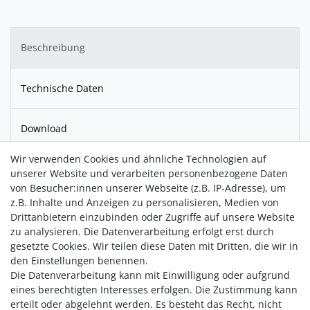
Beschreibung
Technische Daten
Download
Wir verwenden Cookies und ähnliche Technologien auf
Der Kettenanhänger aus
925er Silber
ist mit einem Sternbild
unserer Website und verarbeiten personenbezogene Daten
graviert. Der kleine
Diamant
macht das Schmuckstück zu
von Besucher:innen unserer Webseite (z.B. IP-Adresse), um
einem Blickfang. Durch das schlichte Design lässt sich die
z.B. Inhalte und Anzeigen zu personalisieren, Medien von
Kette zu allen Anlässen kombinieren. Das perfekte Geschenk
Drittanbietern einzubinden oder Zugriffe auf unsere Website
für die Liebsten oder sich selbst.
zu analysieren. Die Datenverarbeitung erfolgt erst durch
gesetzte Cookies. Wir teilen diese Daten mit Dritten, die wir in
Hochwertig gefertigt aus recyceltem Edelmetall.
den Einstellungen benennen.
Die Datenverarbeitung kann mit Einwilligung oder aufgrund
eines berechtigten Interesses erfolgen. Die Zustimmung kann
erteilt oder abgelehnt werden. Es besteht das Recht, nicht