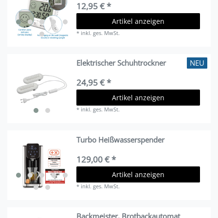
12,95 € *
Artikel anzeigen
*
inkl. ges. MwSt.
NEU
Elektrischer Schuhtrockner
24,95 € *
Artikel anzeigen
*
inkl. ges. MwSt.
Turbo Heißwasserspender
129,00 € *
Artikel anzeigen
*
inkl. ges. MwSt.
Backmeister, Brotbackautomat