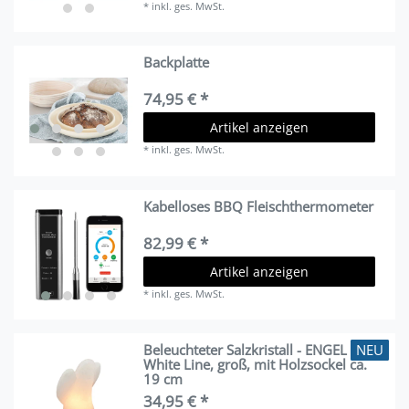
*
inkl. ges. MwSt.
Backplatte
74,95 € *
Artikel anzeigen
*
inkl. ges. MwSt.
Kabelloses BBQ Fleischthermometer
82,99 € *
Artikel anzeigen
*
inkl. ges. MwSt.
NEU
Beleuchteter Salzkristall - ENGEL
White Line, groß, mit Holzsockel ca.
19 cm
34,95 € *