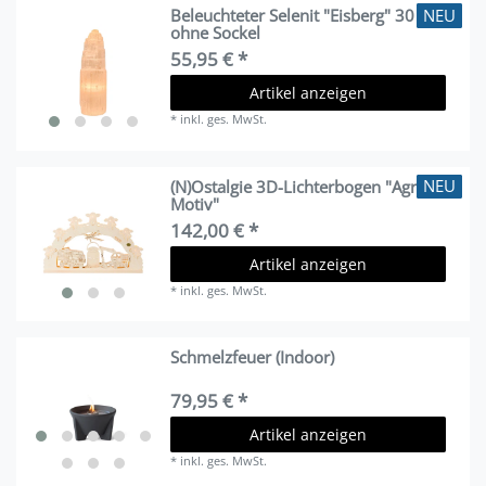
NEU
Beleuchteter Selenit "Eisberg" 30 cm
ohne Sockel
55,95 € *
Artikel anzeigen
*
inkl. ges. MwSt.
NEU
(N)Ostalgie 3D-Lichterbogen "Agrar-
Motiv"
142,00 € *
Artikel anzeigen
*
inkl. ges. MwSt.
Schmelzfeuer (Indoor)
79,95 € *
Artikel anzeigen
*
inkl. ges. MwSt.