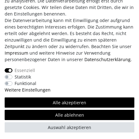
zu analysieren. Die Datenverarbeitung erfolgt erst durch
Strandkorb Düne Mahagoni Dessin
gesetzte Cookies. Wir teilen diese Daten mit Dritten, die wir in
506
den Einstellungen benennen.
2.078,00 € *
Die Datenverarbeitung kann mit Einwilligung oder aufgrund
eines berechtigten Interesses erfolgen. Die Zustimmung kann
Artikel anzeigen
erteilt oder abgelehnt werden. Es besteht das Recht, nicht
*
inkl. ges. MwSt.
einzuwilligen und die Einwilligung zu einem späteren
Zeitpunkt zu ändern oder zu widerrufen. Beachten Sie unser
Impressum
und weitere Hinweise zur Verwendung
Strandkorb Düne Mahagoni Dessin
570
personenbezogener Daten in unserer
Daten­schutz­erklärung
.
2.078,00 € *
Essenziell
Artikel anzeigen
Statistik
Funktional
*
inkl. ges. MwSt.
Weitere Einstellungen
Alle akzeptieren
Strandkorb Düne Mahagoni Dessin
584
Alle ablehnen
2.078,00 € *
Artikel anzeigen
Auswahl akzeptieren
*
inkl. ges. MwSt.