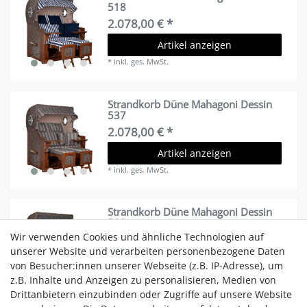
518
2.078,00 € *
Artikel anzeigen
*
inkl. ges. MwSt.
Strandkorb Düne Mahagoni Dessin
537
2.078,00 € *
Artikel anzeigen
*
inkl. ges. MwSt.
Strandkorb Düne Mahagoni Dessin
500
Wir verwenden Cookies und ähnliche Technologien auf
2.078,00 € *
unserer Website und verarbeiten personenbezogene Daten
Artikel anzeigen
von Besucher:innen unserer Webseite (z.B. IP-Adresse), um
*
inkl. ges. MwSt.
z.B. Inhalte und Anzeigen zu personalisieren, Medien von
Drittanbietern einzubinden oder Zugriffe auf unsere Website